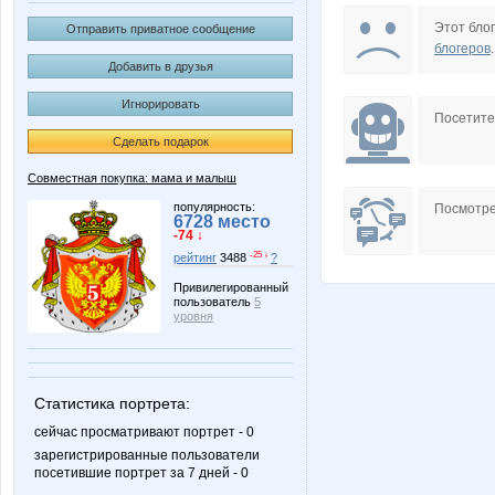
DOSA
Disney *
Этот блог
Отправить приватное сообщение
блогеров
.
Добавить в друзья
Игнорировать
L1007
L@N@
Посетит
Сделать подарок
Совместная покупка: мама и малыш
N@T@LK@
NASIK
популярность:
Посмотре
6728 место
-74 ↓
-25 ↓
рейтинг
3488
?
Привилегированный
пользователь
5
Rakushka
Scarlett.
уровня
Статистика портрета:
Zvetochek
allysik
сейчас просматривают портрет - 0
зарегистрированные пользователи
посетившие портрет за 7 дней - 0